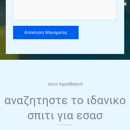
s
s
a
g
e
Αποστολή Μηνύματος
*
νεεσ προσθηκεσ
αναζητηστε το ιδανικο
σπιτι για εσασ