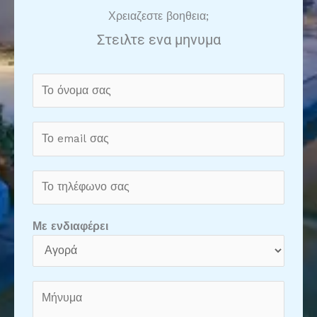
Χρειαζεστε βοηθεια;
Στειλτε ενα μηνυμα
N
a
m
e
*
Με ενδιαφέρει
M
e