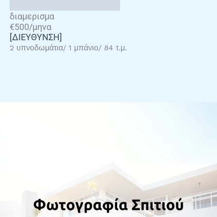
διαμερισμα
€500/μηνα
[ΔΙΕΥΘΥΝΣΗ]
2 υπνοδωμάτια/ 1 μπάνιο/ 84 τ.μ.