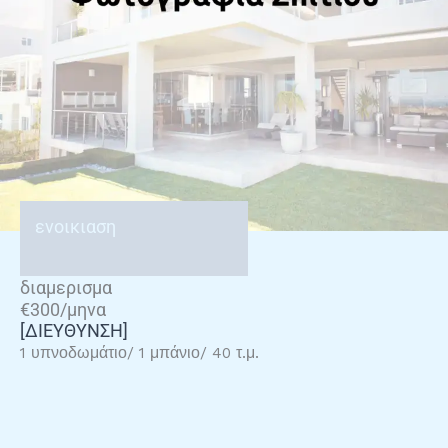
ενοικιαση
διαμερισμα
€300/μηνα
[ΔΙΕΥΘΥΝΣΗ]
1 υπνοδωμάτιο/ 1 μπάνιο/ 40 τ.μ.