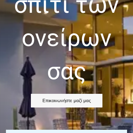
σπίτι των
ονείρων
σας
Επικοινωνήστε μαζί μας