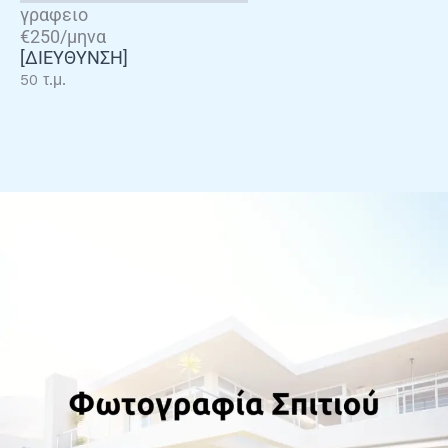
γραφειο
€250/μηνα
[ΔΙΕΥΘΥΝΣΗ]
50 τ.μ.