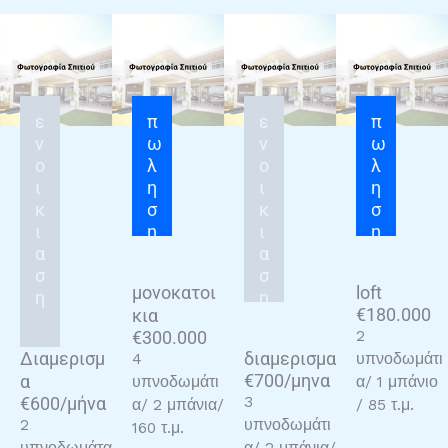
ε
π
ε
π
ν
ω
ν
ω
ο
λ
ο
λ
ι
η
ι
η
κ
σ
κ
σ
ι
η
ι
η
α
α
σ
σ
μονοκατοι
loft
η
η
€180.000
κια
€300.000
2
Διαμερισμ
διαμερισμα
4
υπνοδωμάτι
€700/μηνα
α
υπνοδωμάτι
α/ 1 μπάνιο
€600/μήνα
3
α/ 2 μπάνια/
/ 85 τ.μ.
2
υπνοδωμάτι
160 τ.μ.