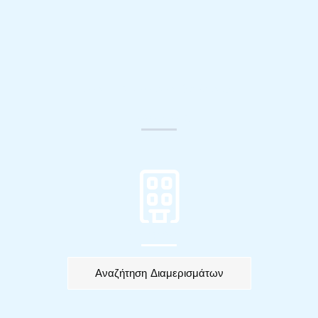
ειμαστε εδω να σασ βοηθησουμε
τι αναζητατε;
διαμερισματα
Αναζήτηση Διαμερισμάτων